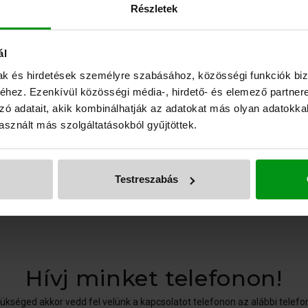
val Budapeste
Részletek
megyében!
ál
mak és hirdetések személyre szabásához, közösségi funkciók biz
hez. Ezenkívül közösségi média-, hirdető- és elemező partner
zó adatait, akik kombinálhatják az adatokat más olyan adatokka
vízvezeték szerelés, csapszerelés, WC szerelés, átemelő szivattyű kiépí
sznált más szolgáltatásokból gyűjtöttek.
átmosása, karbantartása, padlófűtés kiépítése, kisebb dugulások elhárítá
 csere, nyomó alapvezetés csere és zuhanykabin beépítés és csere ter
Testreszabás
Hívj minket telefonon!
kséged akkor vedd fel velünk a kapcsolatot telefonon az alábbi telefo