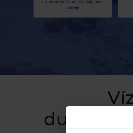
víz, és csatornahálózat kiépítése,
cseréje
Ví
dugulásel