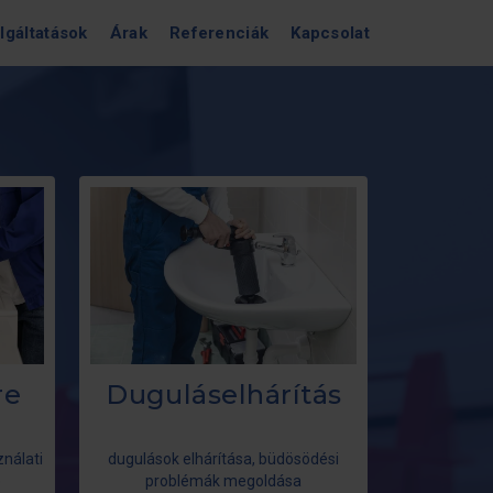
lgáltatások
Árak
Referenciák
Kapcsolat
re
Duguláselhárítás
ználati
dugulások elhárítása, büdösödési
e
problémák megoldása