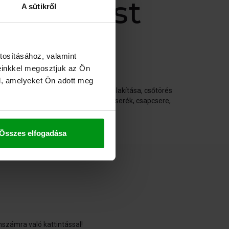
n és Pest
A sütikről
tosításához, valamint
einkkel megosztjuk az Ön
l, amelyeket Ön adott meg
tése, csatorna hálózat fektetés kialakítása, csőtörés
sa, büdösödési problémák, radiátor cserék, csapcsere,
ületén.
Összes elfogadása
nszámra való kattintással!