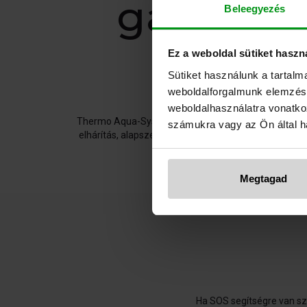
garanciá
Beleegyezés
Ez a weboldal sütiket haszn
Sütiket használunk a tartal
weboldalforgalmunk elemzésé
weboldalhasználatra vonatko
Thermo Aqua-System Kft. gyorsszolgálatot biztosít a 
számukra vagy az Ön által ha
elhárítás, alapszerelés, felújítások, fűtésrendszer 
strang
Megtagad
Ha SOS segítségre van szü