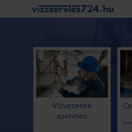
Vízvezeték
Cs
szerelés
kert