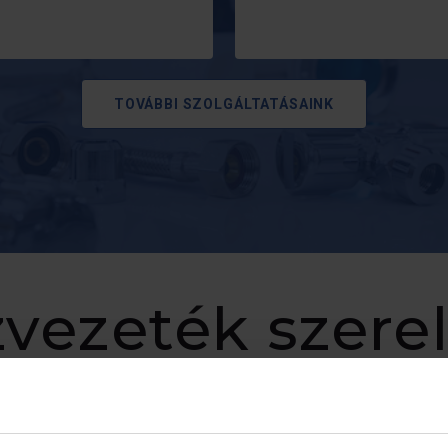
TOVÁBBI SZOLGÁLTATÁSAINK
zvezeték szerel
hárítás, csapt