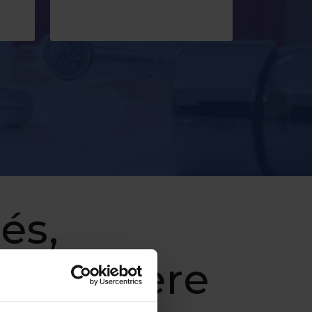
és,
elep csere