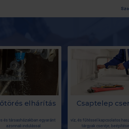
Szo
őtörés elhárítás
Csaptelep cse
es és társasházakban egyaránt
víz, és fűtéssel kapcsolatos has
azonnali indulással
tárgyak cseréje, beépítés