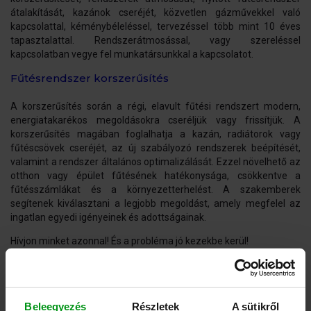
átalakítását, kazánok cseréjét, közvetlen gázművekkel való
kapcsolattal, kéménybéleléssel, tervezéssel több mint 10 éves
tapasztalattal. Rendszerátmosással, vagy szereléssel
kapcsolatban vegye fel munkatársunkkal a kapcsolatot.
Fűtésrendszer korszerűsítés
A korszerűsítés során a régi, elavult fűtési rendszert modern,
energiatakarékos megoldásokra cseréljük vagy frissítjük. A
korszerűsítés magában foglalhatja a kazán, radiátorok vagy
fűtéscsövek cseréjét, az új szabályozó rendszerek beépítését,
valamint a rendszer általános optimalizálását. Ezzel növelhető az
otthon vagy épület fűtésének hatékonysága, csökkentve a
fűtésszámlákat és a környezetterhelést. A szakemberek
segítenek kiválasztani a legjobb megoldást, amely megfelel az
ingatlan egyedi igényeinek és adottságainak.
Hívjon minket azonnal! És a probléma jó kezekbe kerül!
Fűtésrendszer átmosás
Az átmosás a fűtésrendszer belső tisztítását jelenti, amelynek
Beleegyezés
Részletek
A sütikről
során eltávolítják a csövekben és radiátorokban lerakódott