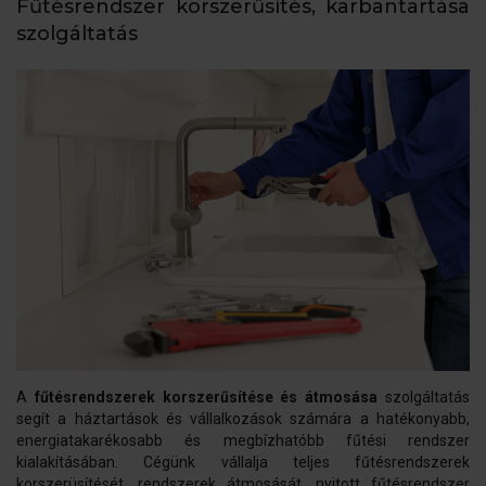
Fűtésrendszer korszerűsítés, karbantartása
szolgáltatás
A
fűtésrendszerek korszerűsítése és átmosása
szolgáltatás
segít a háztartások és vállalkozások számára a hatékonyabb,
energiatakarékosabb és megbízhatóbb fűtési rendszer
kialakításában. Cégünk vállalja teljes fűtésrendszerek
korszerüsítését, rendszerek átmosását, nyitott fűtésrendszer