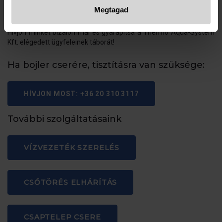
hatékonyságát és megbízhatóságát, valamint csökkenteni a
Megtagad
fűtési költségeket.
Hívjon minket bizalommal és gyarapítsa a Thermo Aqua-System
Kft. elégedett ügyfeleinek táborát!
Ha bojler cserére, tisztításra van szüksége:
HÍVJON MOST: +36 20 310 3117
További szolgáltatásaink
VÍZVEZETÉK SZERELÉS
CSŐTÖRÉS ELHÁRÍTÁS
CSAPTELEP CSERE