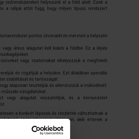
gy csőrendszereket helyezünk el a föld alatt. Ezek a
és a céljuk attól függ, hogy milyen típusú rendszert
ornarendszer pontos útvonalát és méreteit a helyszíni
vagy árkos alagutat kell kiásni a földbe. Ez a lépés
dmunkagépeket.
 csöveket vagy csatornákat elhelyezzük a megfelelő
ljük és rögzítjük a helyükre. Ezt általában speciális
r stabilitását és tartósságát.
hogy alaposan teszteljük és ellenőrizzük a működését.
 műszaki vizsgálatokat.
vagy alagutat visszatöltjük, és a környezetet
oz.
etesen a konkrét lépések és részletek változhatnak a
endelkező szakembereket válasszon, akik értenek a