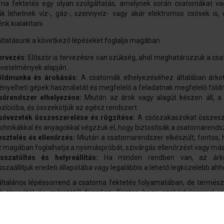
rna fektetés egy olyan szolgáltatás, amelynek során csatornákat va
ák lehetnek víz-, gáz-, szennyvíz- vagy akár elektromos csövek is, 
nk kialakítani.
ltatásunk a következő lépéseket foglalja magában:
ervezés:
Először is tervezésre van szükség, ahol meghatározzuk a csat
övetelmények alapján.
öldmunka és árokásás:
A csatornák elhelyezéséhez általában árkot 
ényelheti gépek használatát és megfelelő a feladatnak megfelelő föl
sőrendszer elhelyezése:
Miután az árok vagy alagút készen áll, a
zícióba, és összekötjük az egész rendszert.
sővezeték összeszerelése és rögzítése:
A csőszakaszokat összeszere
chnikákkal és anyagokkal végzzük el, hogy biztosítsák a csatornarendsze
esztelés és ellenőrzés:
Miután a csatornarendszer elkészült, fontos, 
 magában foglalhatja a nyomáspróbát, szivárgás ellenőrzést vagy más
isszatöltés és helyreállítás:
Ha minden rendben van, az árkot 
sszaállítjuk eredeti állapotába vagy legalábbis a lehető legközelebb ahh
általános lépéssorrend a csatorna fektetés folyamatában, de termész
ek típusától és méretétől függően. Fontos hogy szakértelemmel r
arendszerek tervezéséhez és telepítéséhez szükséges technikákhoz.