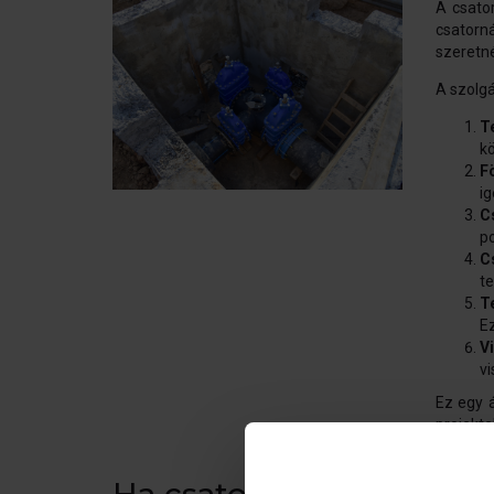
A csato
csatorn
szeretné
A szolgá
T
k
F
ig
C
po
C
te
T
Ez
V
vi
Ez egy 
projekt
csatorn