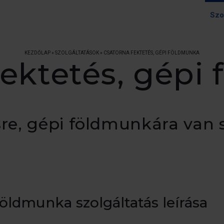
Szo
KEZDŐLAP
»
SZOLGÁLTATÁSOK
»
CSATORNA FEKTETÉS, GÉPI FÖLDMUNKA
fektetés, gépi
sre, gépi földmunkára van 
földmunka szolgáltatás leírása