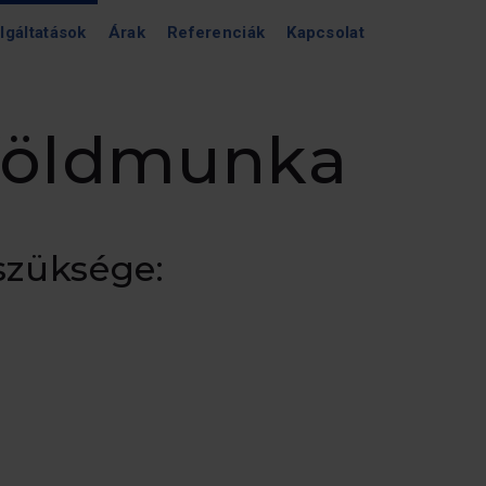
lgáltatások
Árak
Referenciák
Kapcsolat
 földmunka
szüksége: