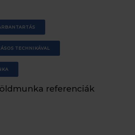
KARBANTARTÁS
TÁSOS TECHNIKÁVAL
NKA
 földmunka referenciák