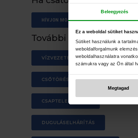
Ha csatorna fektetésre,
Beleegyezés
HÍVJON MOST: +36 20 310 3117
Ez a weboldal sütiket haszn
További szolgáltatásain
Sütiket használunk a tartal
weboldalforgalmunk elemzésé
weboldalhasználatra vonatko
VÍZVEZETÉK SZERELÉS
számukra vagy az Ön által ha
CSŐTÖRÉS ELHÁRÍTÁS
Megtagad
CSAPTELEP CSERE
DUGULÁSELHÁRÍTÁS