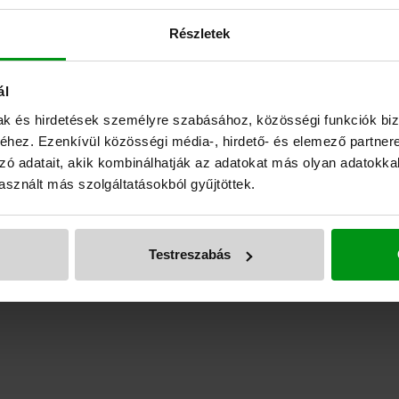
 gépi földmunkára van szüksége
Részletek
ál
k
mak és hirdetések személyre szabásához, közösségi funkciók biz
hez. Ezenkívül közösségi média-, hirdető- és elemező partner
zó adatait, akik kombinálhatják az adatokat más olyan adatokka
sznált más szolgáltatásokból gyűjtöttek.
Testreszabás